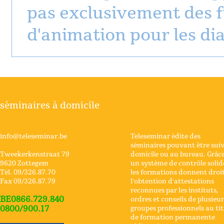
pas exclusivement des fi
d'animation pour les dia
séminaires à domicile
info@teleseminar.be
Teleseminar édite des
séminaires pouvant être suiv
Tweekerkenstraat 79
domicile ou au bureau. Grâce
9620 Zottegem
un système de contrôle solid
Tél. 09/326.87.70
les formations donnent droit
Fax 09/326.87.79
l'obtention d'attestations
reconnues par les instituts,
BE0866.729.840
ordres et conseils de plusieur
0800/900.17
groupes professionnels au tit
de formation permanente