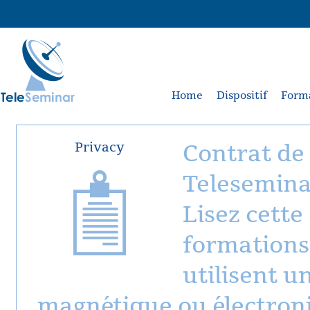
Home
Dispositif
Form
Privacy
Contrat de 
Telesemin
Lisez cette
formations
utilisent u
magnétique ou électroni