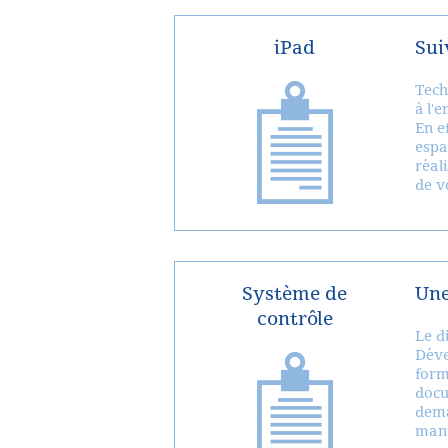
iPad
Sui
Tech
à l'
En e
espa
réal
de vo
Système de
Une
contrôle
Le d
Déve
form
docu
dema
mani