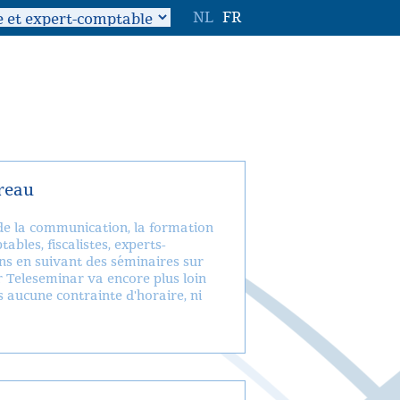
NL
FR
reau
 de la communication, la formation
bles, fiscalistes, experts-
ns en suivant des séminaires sur
r Teleseminar va encore plus loin
 aucune contrainte d'horaire, ni