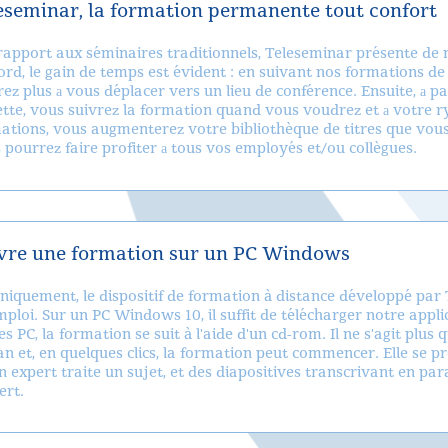
eseminar, la formation permanente tout confort
rapport aux séminaires traditionnels, Teleseminar présente d
ord, le gain de temps est évident : en suivant nos formations d
rez plus а vous déplacer vers un lieu de conférence. Ensuite, а p
ette, vous suivrez la formation quand vous voudrez et а votre r
ations, vous augmenterez votre bibliothèque de titres que vous 
 pourrez faire profiter а tous vos employés et/ou collègues.
vre une formation sur un PC Windows
niquement, le dispositif de formation à distance développé par 
emploi. Sur un PC Windows 10, il suffit de télécharger notre app
s PC, la formation se suit à l'aide d'un cd-rom. Il ne s'agit plus 
ran et, en quelques clics, la formation peut commencer. Elle se p
n expert traite un sujet, et des diapositives transcrivant en pa
ert.