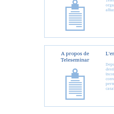
Tele
orga
alli
A propos de
L'e
Teleseminar
Depu
dest
inco
conv
perm
cata