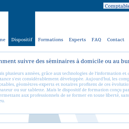
me
Dispositif
Formations
Experts
FAQ
Contact
ment suivre des séminaires à domicile ou au bu
is plusieurs années, grâce aux technologies de l'information et
stance s'est considérablement développée. Aujourd'hui, les compta
tables, géomètres-experts et notaires profitent de ces évolutio
nateur ou sur tablette. Mais le dispositif de formation conçu pa
ermettant aux professionnels de se former en toute liberté, sans
eu.