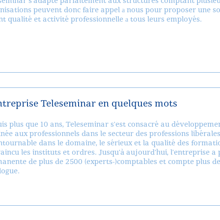
seminar s'adapte parfaitement aux structures comptant plusieu
nisations peuvent donc faire appel а nous pour proposer une s
ant qualité et activité professionnelle а tous leurs employés.
ntreprise Teleseminar en quelques mots
is plus que 10 ans, Teleseminar s'est consacré au développemen
inée aux professionnels dans le secteur des professions libérale
ntournable dans le domaine, le sérieux et la qualité des format
aincu les instituts et ordres. Jusqu'à aujourd'hui, l'entreprise a
anente de plus de 2500 (experts-)comptables et compte plus de
logue.