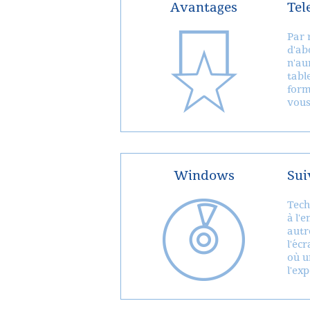
Avantages
Tel
Par 
d'ab
n'au
tabl
form
vous
Windows
Sui
Tech
à l'
autre
l'éc
où u
l'exp