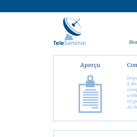
Ho
Aperçu
Com
Depu
à di
comp
ordi
en p
de li