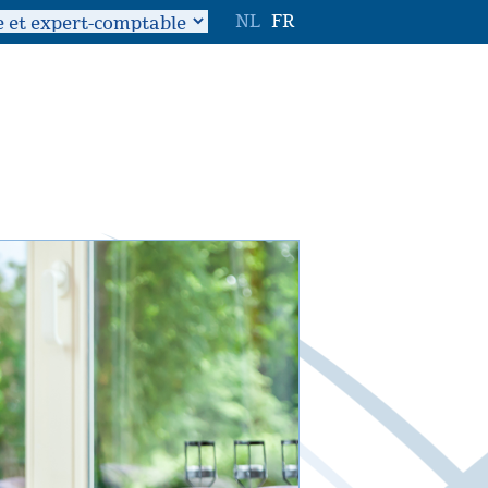
NL
FR