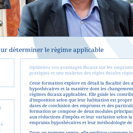
ur déterminer le régime applicable
Optimisez vos avantages fiscaux sur les emprunts
pratiques et une maîtrise des règles fiscales régio
Cette formation explore en détail la fiscalité de
hypothécaires et la manière dont les changements 
régimes fiscaux applicables. Elle guide les contri
d'imposition selon que leur habitation est propr
dates de conclusion des emprunts et des particul
l
formation se compose de deux modules principaux
aux réductions d'impôts et leur variation selon la r
emprunts hypothécaires et leur méthodologie de 
 à
.
Dans un premier temps, elle explique comment le