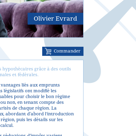
Olivier Evrard
Commander
 hypothécaires grâce à des outils
nales et fédérales.
s avantages liés aux emprunts
législatifs ont modifié les
buables pour choisir le bon régime
e ou non, en tenant compte des
arités de chaque région. La
, abordant d’abord l'introduction
égion, puis les détails sur les
calcul.
s réductions d’impôts varient