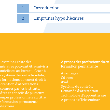
1
Introduction
2
Emprunts hypothécaires
leseminar édite des
A propos des professionnels en
minaires pouvant être suivis à
formation permanente
micile ou au bureau. Grâce à
Avantages
 système de contrôle solide,
Cd-rom
s formations donnent droit à
iPad
obtention d'attestations
Système de contrôle
connues par les instituts,
Demande d'attestation
dres et conseils de plusieurs
Technologie d'apprentissage
oupes professionnels au titre
A propos de Teleseminar
e formation permanente
ligatoire.