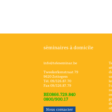
séminaires à domicile
info@teleseminar.be
Te
sé
Tweekerkenstraat 79
do
9620 Zottegem
un
Tél. 09/326.87.70
le
Fax 09/326.87.79
l'
re
BE0866.729.840
or
0800/900.17
gr
d
ob
Nous contacter