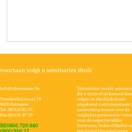
voortaan volgt u seminaries thuis
info@teleseminar.be
Teleseminar maakt seminari
die u thuis of op kantoor ka
Tweekerkenstraat 79
volgen en die dankzij een
9620 Zottegem
uitgekiend controlesysteem 
Tel. 09/326.87.70
aanmerking komen voor de
Fax 09/326.87.79
verplichte permanente vorm
voor de respectievelijke
BE0866.729.840
Instituten, Ordes of Raden v
0800/900.17
een aantal beroepsgroepen.