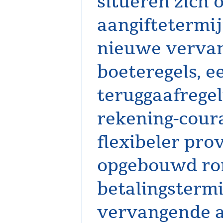
situeren zich 
aangiftetermi
nieuwe vervan
boeteregels, 
teruggaafregel
rekening-cour
flexibeler prov
opgebouwd ron
betalingsterm
vervangende aa