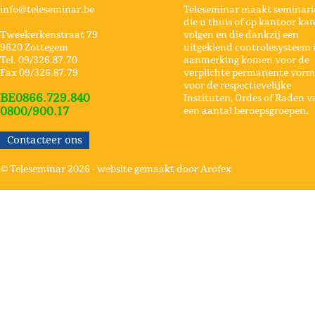
info@teleseminar.be
Teleseminar maakt seminari
die u thuis of op kantoor ka
Tweekerkenstraat 79
volgen en die dankzij een
9620 Zottegem
uitgekiend controlesysteem 
Tel. 09/326.87.70
aanmerking komen voor de
Fax 09/326.87.79
verplichte permanente vorm
voor de respectievelijke
BE0866.729.840
Instituten, Ordes of Raden v
0800/900.17
een aantal beroepsgroepen.
Contacteer ons
© Teleseminar 2026 -
website gemaakt door Arofex