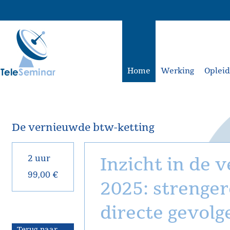
Home
Werking
Oplei
De vernieuwde btw-ketting
2 uur
Inzicht in de 
99,00 €
2025: strenger
directe gevolg
Terug naar