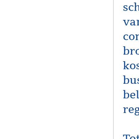
sc
va
co
br
ko
bu
bel
reg
To