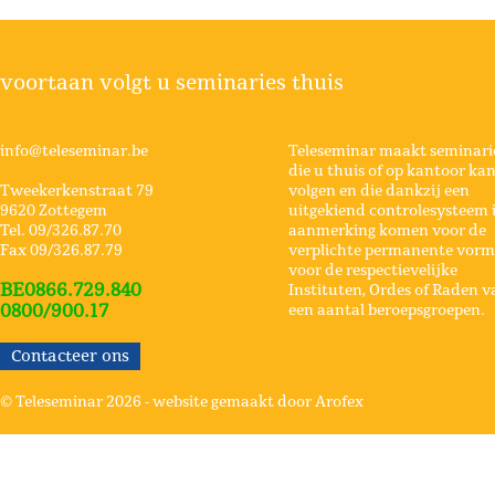
voortaan volgt u seminaries thuis
info@teleseminar.be
Teleseminar maakt seminari
die u thuis of op kantoor ka
Tweekerkenstraat 79
volgen en die dankzij een
9620 Zottegem
uitgekiend controlesysteem 
Tel. 09/326.87.70
aanmerking komen voor de
Fax 09/326.87.79
verplichte permanente vorm
voor de respectievelijke
BE0866.729.840
Instituten, Ordes of Raden v
0800/900.17
een aantal beroepsgroepen.
Contacteer ons
© Teleseminar 2026 -
website gemaakt door Arofex