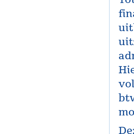
fi
uit
ui
ad
Hi
vol
bt
mo
Dez