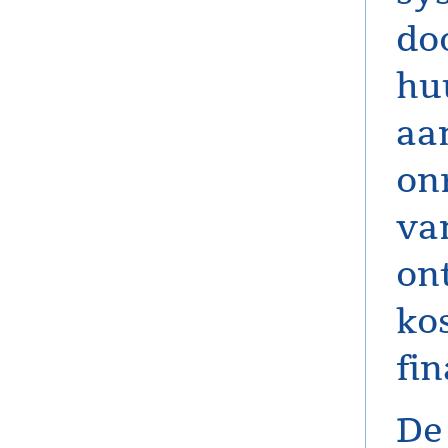
do
hu
aa
on
va
on
ko
fi
De