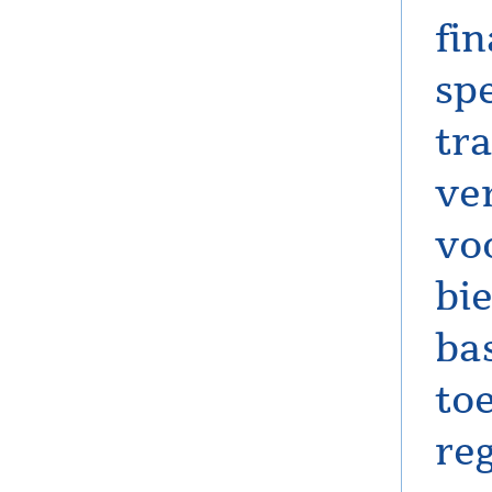
fin
sp
tr
ve
vo
bie
ba
to
reg