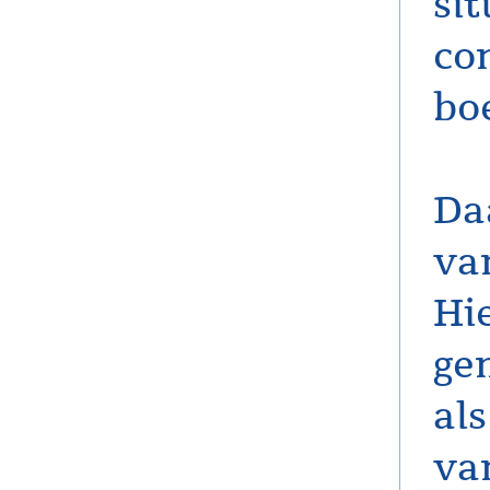
sit
co
boe
Da
va
Hi
ge
al
van