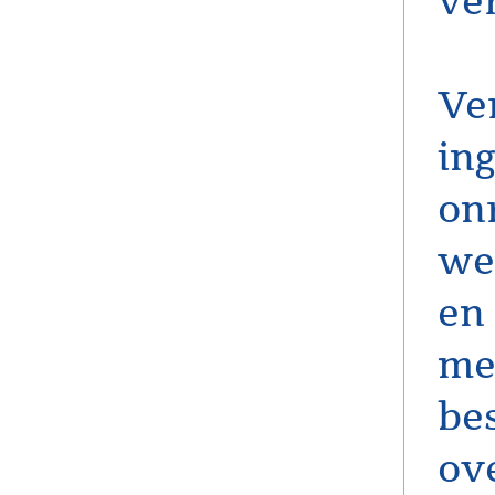
ve
Ve
in
on
we
en
me
be
ov