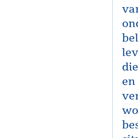
va
on
bel
le
di
en
ve
wo
be