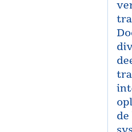
ve
tra
Do
di
de
tr
in
op
de
sy