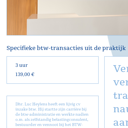
Specifieke btw-transacties uit de praktijk
3 uur
Ver
139,00 €
ve
tra
Dhr. Luc Heylens heeft een lijvig cv
na
inzake btw. Hij startte zijn carrière bij
de btw-administratie en werkte nadien
aan
o.m. als zelfstandig belastingconsulent,
bestuurder en vennoot bij het BTW-