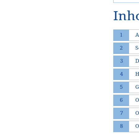
Inh
1
A
2
S
3
D
4
H
5
G
6
O
7
O
8
O