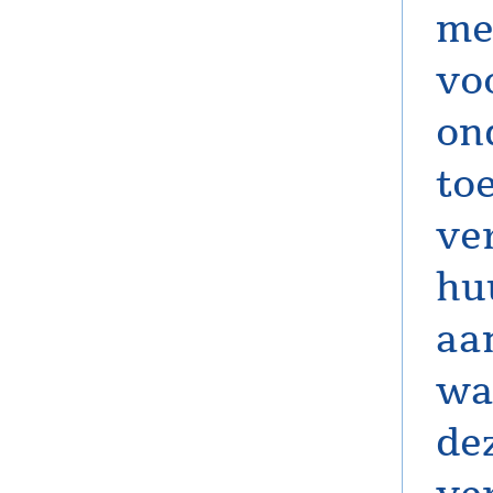
me
vo
on
to
ve
hu
aa
wa
de