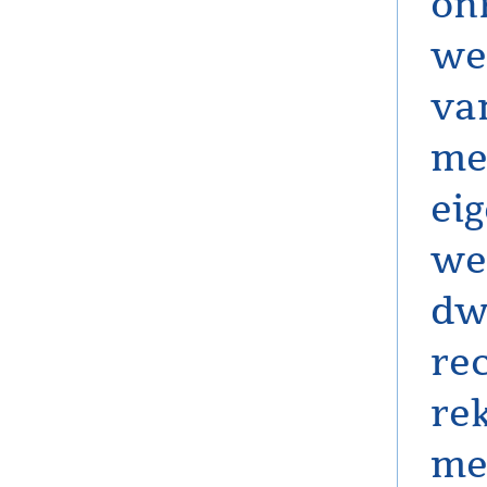
on
we
va
me
ei
we
dw
re
re
me