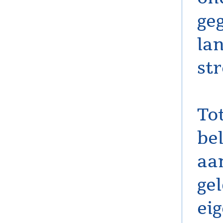
ge
la
str
To
bel
aa
gel
ei