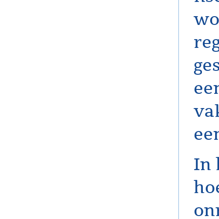
wo
reg
ge
een
vak
ee
In 
ho
on