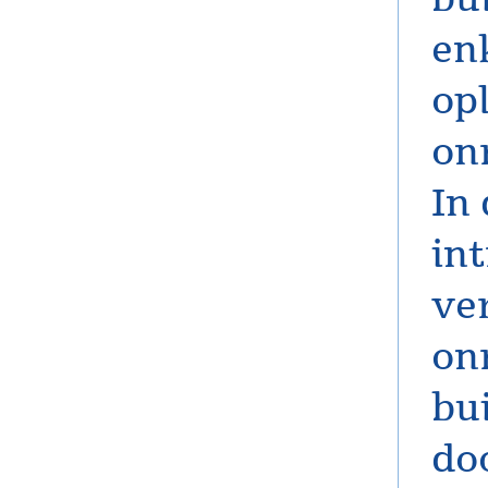
en
op
on
In
in
ve
on
bu
do