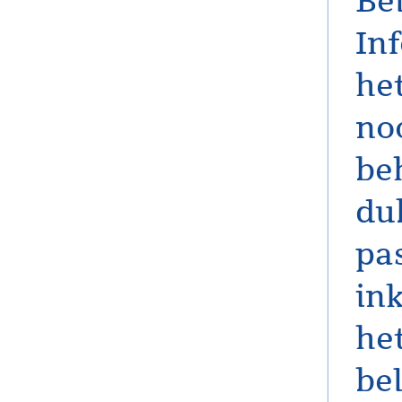
Be
In
het
noo
be
du
pa
in
he
bel