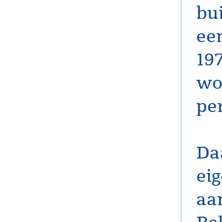
bu
ee
19
wor
pe
Da
ei
aan