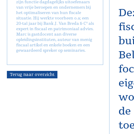
zijn functie dagdagelijks uitoefenaars
van vrije beroepen en ondernemers bij
De
het optimaliseren van hun fiscale
situatie. Hij werkte voorheen o.a; een
fi
20-tal jaar bij Bank J. Van Breda & C° als
expert in fiscaal en patrimoniaal advies.
Marc is gastdocent aan diverse
bu
opleidingsinstituten, auteur van menig
fiscaal artikel en enkele boeken en een
gewaardeerd spreker op seminaries.
Be
fo
Terug naar overzicht
ei
wo
de 
to