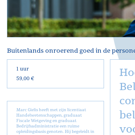
Buitenlands onroerend goed in de person
1 uur
Ho
59,00 €
Be
co
Marc Gielis heeft met zijn licentiaat
bel
Handelwetenschappen, graduaat
Fiscale Wetgeving en graduaat
vo
Bedrijfsadministratie een ruime
opleidingsbasis genoten. Hij begeleidt in