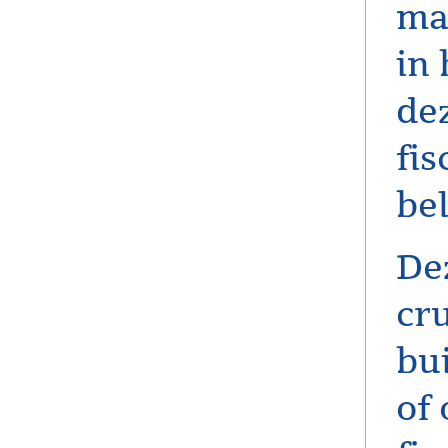
ma
in 
dez
fis
bel
De
cr
bu
of