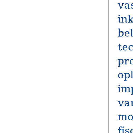
va
in
be
tec
pr
opl
imp
va
mo
fis