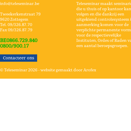
info@teleseminar.be
Teleseminar maakt seminari
die u thuis of op kantoor ka
Tweekerkenstraat 79
volgen en die dankzij een
9620 Zottegem
uitgekiend controlesysteem 
Tel. 09/326.87.70
aanmerking komen voor de
Fax 09/326.87.79
verplichte permanente vorm
voor de respectievelijke
BE0866.729.840
Instituten, Ordes of Raden v
0800/900.17
een aantal beroepsgroepen.
Contacteer ons
© Teleseminar 2026 -
website gemaakt door Arofex