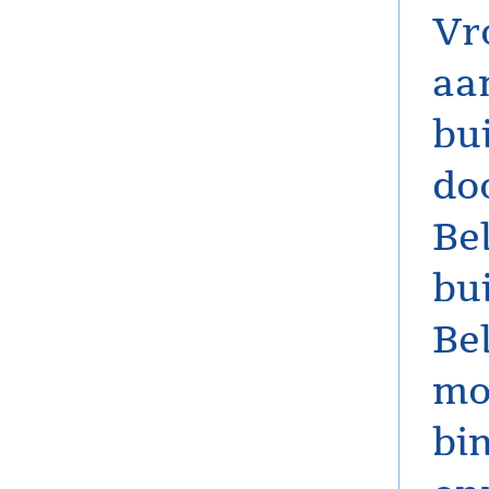
Vr
aa
bu
do
Be
bu
Bel
mo
bi