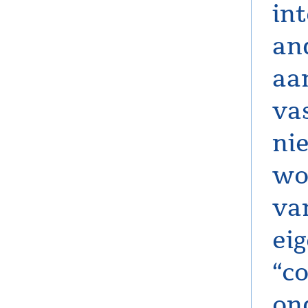
in
an
aa
va
ni
wo
va
ei
“c
on