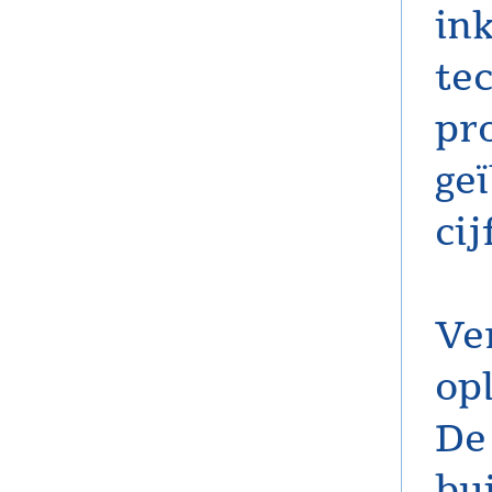
ink
tec
pr
ge
ci
Ve
opl
De
bu