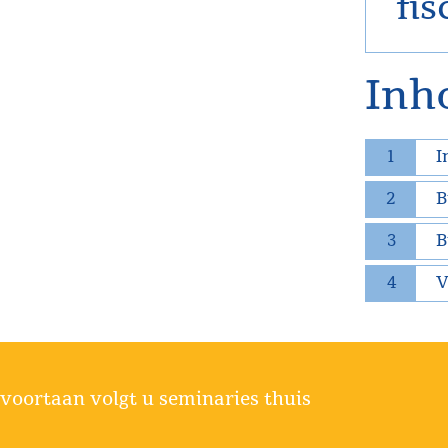
fis
Inh
1
I
2
B
3
B
4
V
voortaan volgt u seminaries thuis