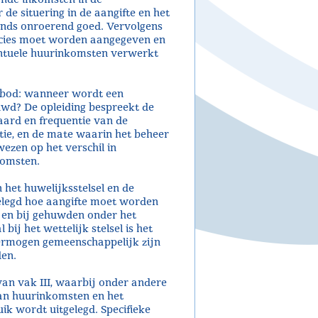
e situering in de aangifte en het
ands onroerend goed. Vervolgens
ecies moet worden aangegeven en
ntuele huurinkomsten verwerkt
 bod: wanneer wordt een
d? De opleiding bespreekt de
 aard en frequentie van de
tie, en de mate waarin het beheer
zen op het verschil in
komsten.
het huwelijksstelsel en de
elegd hoe aangifte moet worden
, en bij gehuwden onder het
bij het wettelijk stelsel is het
vermogen gemeenschappelijk zijn
den.
van vak III, waarbij onder andere
van huurinkomsten en het
ik wordt uitgelegd. Specifieke