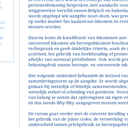
s
personenbelasting besproken, met aandacht voor d
j
weggewerkte verschil tussen Belgisch en buitenl
wordt uitgelegd wie aangifte moet doen, wat pr
op welke manier het kadastraal inkomen en eve
als
moeten worden.
es.
Daarna komt de kwalificatie van inkomsten aan
ig
n
onroerend inkomen als beroepsinkomen beschouw
rechtspraak en geeft duidelijke criteria, zoals de
activiteit, het gebruik van boekhouding of promo
afwijkt van normaal privébeheer. Ook wordt gewe
belastingdruk tussen beroeps- en onroerende in
Het volgende onderdeel behandelt de invloed van 
samenlevingsvorm op de aangifte. Er wordt uitg
gedaan bij wettelijk of feitelijk samenwonenden
wettelijk stelsel of scheiding van goederen. Vooral 
van belang te weten dat opbrengsten uit eigen 
en dus steeds fifty-fifty aangegeven moeten wor
De cursus gaat verder met de concrete invulling 
het gebruik van de juiste codes, de verwerking 
onderscheid tussen privégebruik en beroepsgebru