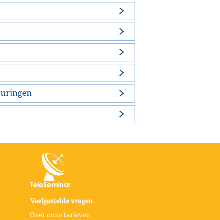
rhuringen
Veelgestelde vragen
Over onze tarieven