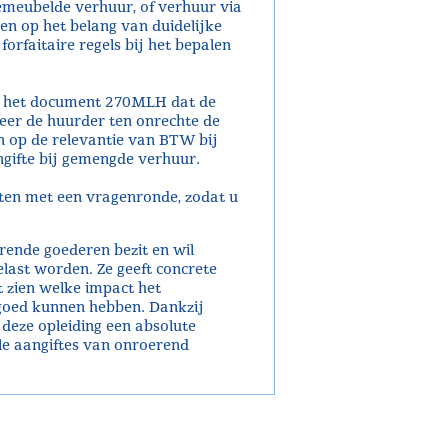
emeubelde verhuur, of verhuur via
n op het belang van duidelijke
orfaitaire regels bij het bepalen
van het document 270MLH dat de
neer de huurder ten onrechte de
n op de relevantie van BTW bij
gifte bij gemengde verhuur.
ten met een vragenronde, zodat u
erende goederen bezit en wil
ast worden. Ze geeft concrete
t zien welke impact het
 goed kunnen hebben. Dankzij
 deze opleiding een absolute
ale aangiftes van onroerend