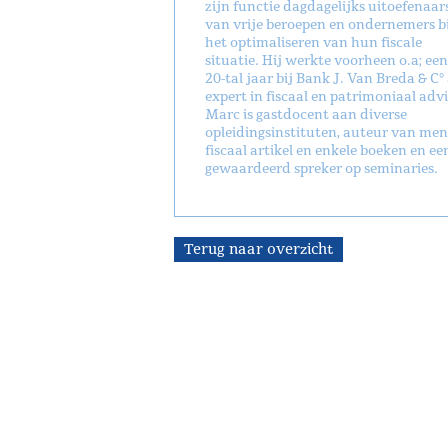
zijn functie dagdagelijks uitoefenaar
van vrije beroepen en ondernemers bi
het optimaliseren van hun fiscale
situatie. Hij werkte voorheen o.a; een
20-tal jaar bij Bank J. Van Breda & C° 
expert in fiscaal en patrimoniaal advi
Marc is gastdocent aan diverse
opleidingsinstituten, auteur van men
fiscaal artikel en enkele boeken en ee
gewaardeerd spreker op seminaries.
Terug naar overzicht