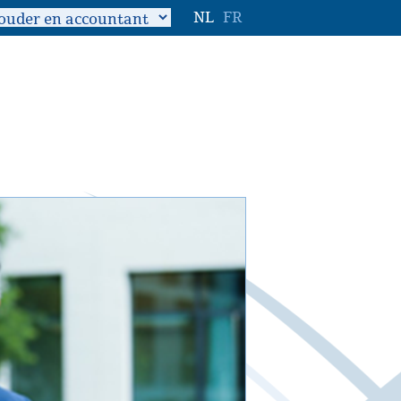
NL
FR