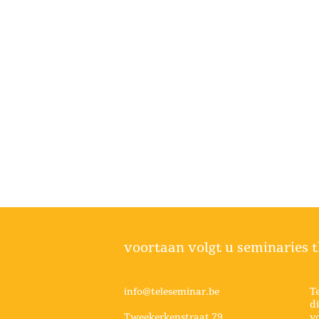
voortaan volgt u seminaries t
info@teleseminar.be
T
di
Tweekerkenstraat 79
vo