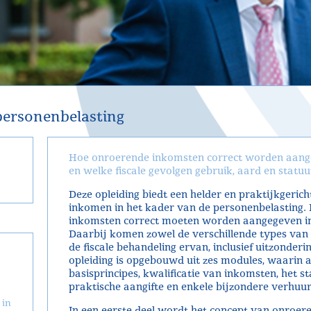
personenbelasting
Hoe onroerende inkomsten correct worden aangeg
en welke fiscale gevolgen gebruik, aard en statu
Deze opleiding biedt een helder en praktijkgeric
inkomen in het kader van de personenbelasting. 
inkomsten correct moeten worden aangegeven in v
Daarbij komen zowel de verschillende types van
de fiscale behandeling ervan, inclusief uitzonderi
opleiding is opgebouwd uit zes modules, waarin 
basisprincipes, kwalificatie van inkomsten, het s
praktische aangifte en enkele bijzondere verhuur
 in
In een eerste deel wordt het concept van onroer