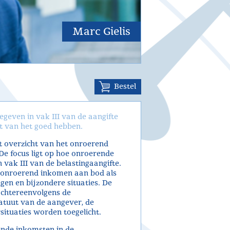
Marc Gielis
Bestel
even in vak III van de aangifte
ut van het goed hebben.
ht overzicht van het onroerend
De focus ligt op hoe onroerende
ak III van de belastingaangifte.
 onroerend inkomen aan bod als
ngen en bijzondere situaties. De
achtereenvolgens de
tatuut van de aangever, de
situaties worden toegelicht.
ende inkomsten in de