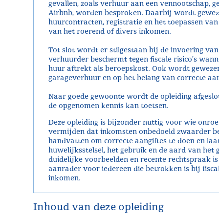
gevallen, zoals verhuur aan een vennootschap, g
Airbnb, worden besproken. Daarbij wordt geweze
huurcontracten, registratie en het toepassen van f
van het roerend of divers inkomen.
Tot slot wordt er stilgestaan bij de invoering 
verhuurder beschermt tegen fiscale risico’s wan
huur aftrekt als beroepskost. Ook wordt geweze
garageverhuur en op het belang van correcte aan
Naar goede gewoonte wordt de opleiding afgeslo
de opgenomen kennis kan toetsen.
Deze opleiding is bijzonder nuttig voor wie onro
vermijden dat inkomsten onbedoeld zwaarder bel
handvatten om correcte aangiftes te doen en laa
huwelijksstelsel, het gebruik en de aard van het
duidelijke voorbeelden en recente rechtspraak is
aanrader voor iedereen die betrokken is bij fisc
inkomen.
Inhoud van deze opleiding