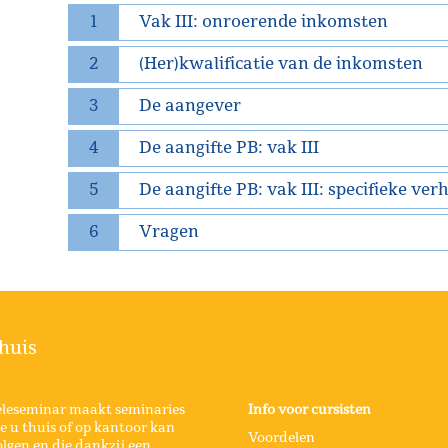
1
Vak III: onroerende inkomsten
2
(Her)kwalificatie van de inkomsten
3
De aangever
4
De aangifte PB: vak III
5
De aangifte PB: vak III: specifieke ve
6
Vragen
huis
eleseminar maakt seminaries
Info voor cursisten
e u thuis of op kantoor kan
Voordelen
lgen en die dankzij een