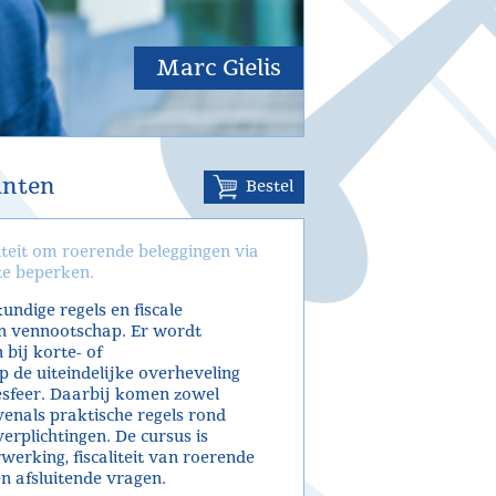
Marc Gielis
unten
Bestel
iteit om roerende beleggingen via
te beperken.
undige regels en fiscale
n vennootschap. Er wordt
bij korte- of
 de uiteindelijke overheveling
sfeer. Daarbij komen zowel
enals praktische regels rond
erplichtingen. De cursus is
rking, fiscaliteit van roerende
n afsluitende vragen.