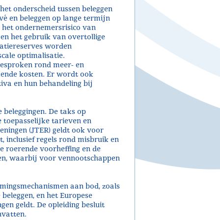
 het onderscheid tussen beleggen
vé en beleggen op lange termijn
j het ondernemersrisico van
en het gebruik van overtollige
idatiereserves worden
scale optimalisatie.
esproken rond meer- en
ende kosten. Er wordt ook
iva en hun behandeling bij
 beleggingen. De taks op
 toepasselijke tarieven en
keningen (JTER) geldt ook voor
 inclusief regels rond misbruik en
de roerende voorheffing en de
ken, waarbij voor vennootschappen
ermingsmechanismen aan bod, zoals
 beleggen, en het Europese
en geldt. De opleiding besluit
nvatten.