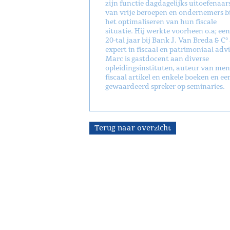
zijn functie dagdagelijks uitoefenaar
van vrije beroepen en ondernemers bi
het optimaliseren van hun fiscale
situatie. Hij werkte voorheen o.a; een
20-tal jaar bij Bank J. Van Breda & C° 
expert in fiscaal en patrimoniaal advi
Marc is gastdocent aan diverse
opleidingsinstituten, auteur van men
fiscaal artikel en enkele boeken en ee
gewaardeerd spreker op seminaries.
Terug naar overzicht