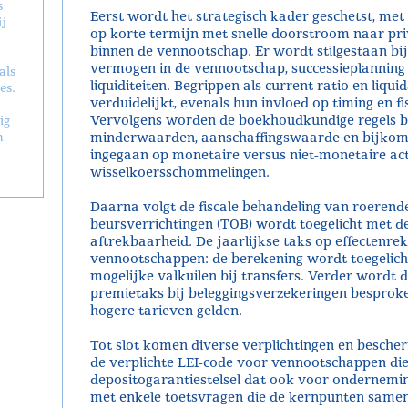
s
Eerst wordt het strategisch kader geschetst, met
j
op korte termijn met snelle doorstroom naar pri
binnen de vennootschap. Er wordt stilgestaan bi
vermogen in de vennootschap, successieplanning 
als
liquiditeiten. Begrippen als current ratio en liqu
es.
verduidelijkt, evenals hun invloed op timing en fi
Vervolgens worden de boekhoudkundige regels b
ig
n
minderwaarden, aanschaffingswaarde en bijkom
ingegaan op monetaire versus niet-monetaire act
wisselkoersschommelingen.
Daarna volgt de fiscale behandeling van roerende
beursverrichtingen (TOB) wordt toegelicht met de
aftrekbaarheid. De jaarlijkse taks op effectenre
vennootschappen: de berekening wordt toegelicht,
mogelijke valkuilen bij transfers. Verder wordt 
premie­taks bij beleggingsverzekeringen bespro
hogere tarieven gelden.
Tot slot komen diverse verplichtingen en besch
de verplichte LEI-code voor vennootschappen die
depositogarantiestelsel dat ook voor onderneming
met enkele toetsvragen die de kernpunten same