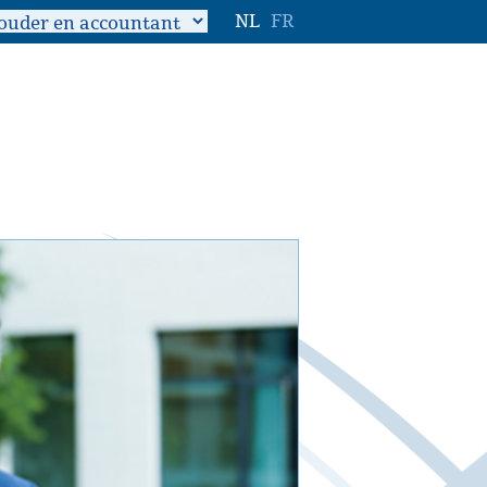
NL
FR