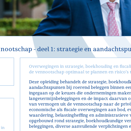
nootschap - deel 1: strategie en aandachtsp
Overwegingen in strategie, boekhouding en fiscal
de vennootschap optimaal te plannen en risico’s 
Deze opleiding behandelt de strategie, boekhoudk
aandachtspunten bij roerend beleggen binnen ee
ingegaan op de keuzes die ondernemingen maken 
langetermijnbeleggingen en de impact daarvan op
van vermogen uit de vennootschap naar de privé
economische als fiscale overwegingen aan bod, ev
waardering, belastingheffing en administratieve v
opgebouwd rond strategie, boekhoudkundige verwe
beleggingen, diverse aanvullende verplichtingen e
 in