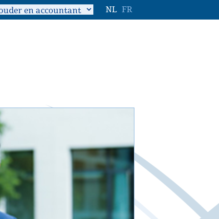
NL
FR