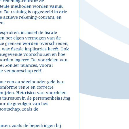
ve rekening-courant de
 Beide methoden worden vanuit
t. De training is opgedeeld in drie
e actieve rekening-courant, en
en.
proken, inclusief de fiscale
 en het eigen vermogen van de
eze grenzen worden overschreden,
wat fiscale implicaties heeft. Ook
rentegevende voorschotten en hoe
orden ingezet. De voordelen van
iet zonder nuances, vooral
e vennootschap zelf.
 hoe een aandeelhouder geld kan
onforme rente en correcte
rmijden. Het risico van voordelen
 intresten in de personenbelasting
r de gevolgen van het
ootschap, zoals de
ten, zoals de beperkingen bij