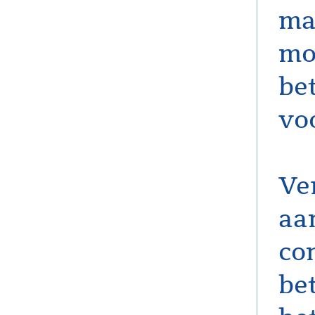
ma
mo
be
vo
Ve
aa
co
be