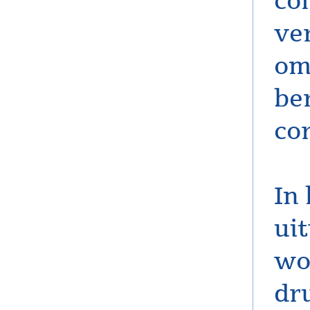
co
ve
om
be
cor
In
ui
wo
dr