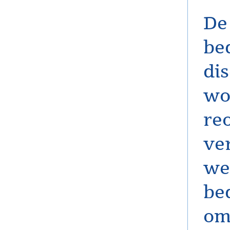
De
be
dis
wo
reo
ver
we
be
om