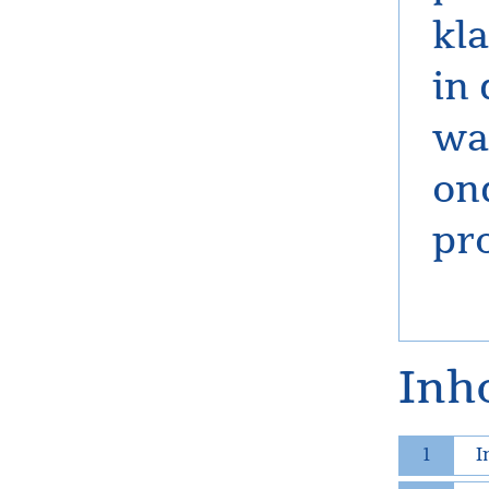
kl
in 
wa
on
pr
Inh
1
I