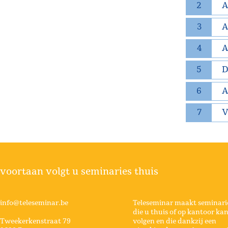
2
A
3
A
4
A
5
D
6
A
7
V
voortaan volgt u seminaries thuis
info@teleseminar.be
Teleseminar maakt seminari
die u thuis of op kantoor ka
Tweekerkenstraat 79
volgen en die dankzij een