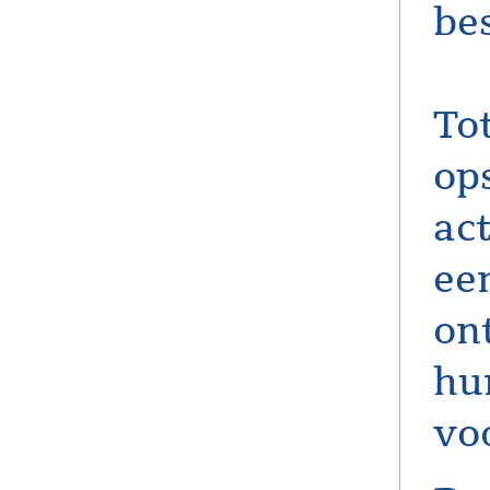
be
To
op
ac
ee
on
hu
vo