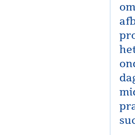
om
af
pr
he
on
da
mi
pr
suc