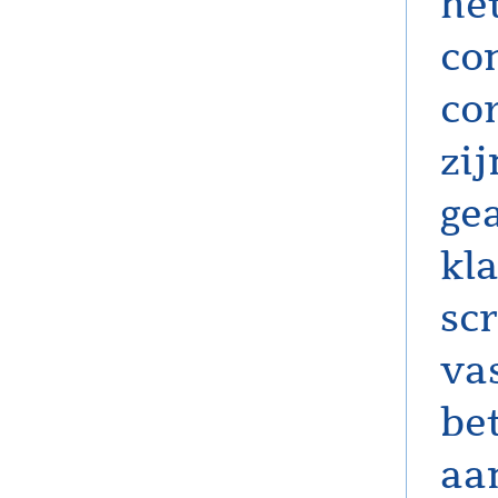
he
co
co
zij
ge
kl
sc
vas
be
aa