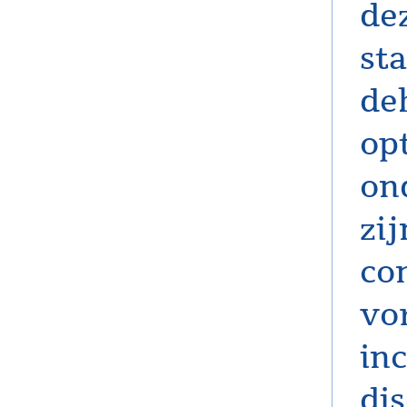
de
st
de
op
on
zi
co
vo
in
dis