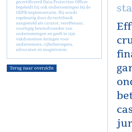
gecertificeerd Data Protection Officer
sta
begeleidt hij ook ondernemingen bij de
GDPR-implementatie. Hij wordt
regelmatig door de rechtbank
Ef
aangesteld als curator, vereffenaar,
voorlopig bewindvoerder van
ondernemingen en geeft in zijn
cr
vakdomeinen lezingen voor
ondernemers, cijferberoepers,
advocaten en magistraten.
fin
ga
Terug naar overzicht
on
be
ca
jur