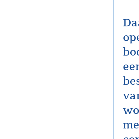
Da
op
bo
een
be
va
wo
me