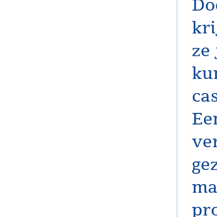
Doo
kr
ze 
ku
ca
Ee
ver
ge
ma
pr