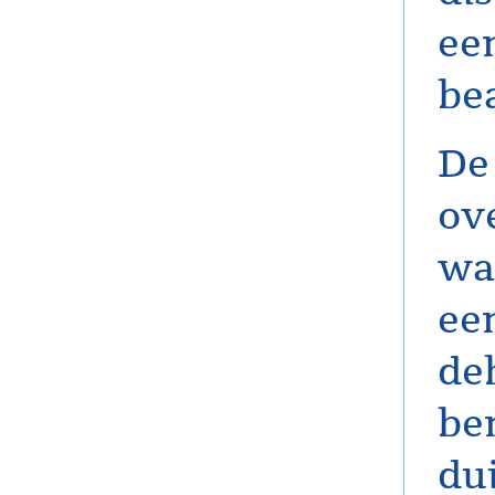
ee
be
De
ov
wa
ee
de
be
du