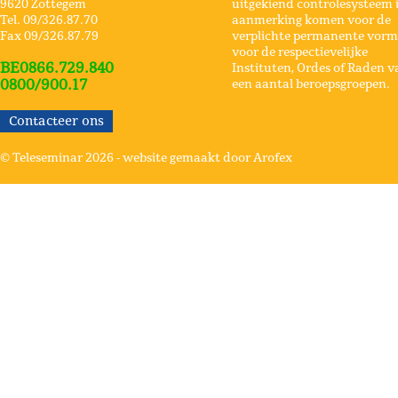
9620 Zottegem
uitgekiend controlesysteem 
Tel. 09/326.87.70
aanmerking komen voor de
Fax 09/326.87.79
verplichte permanente vorm
voor de respectievelijke
BE0866.729.840
Instituten, Ordes of Raden v
0800/900.17
een aantal beroepsgroepen.
Contacteer ons
© Teleseminar 2026 -
website gemaakt door Arofex