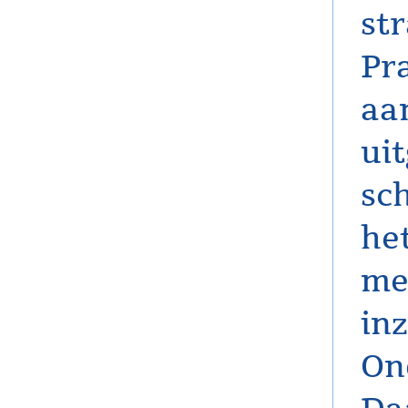
st
Pr
aa
ui
sch
he
me
in
On