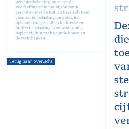
personenbelasting, onroerende
st
voorheffing en in het bijzonder in
geschillen met de BBI. Zij begeleidt haar
cliënten bij belastingcontroles, het
De
oplossen van geschillen in directe en
indirecte belastingen en waar nodig
bepleit zij hun zaak voor de hoven en
di
de rechtbanken.
to
Terug naar overzicht
va
st
st
ci
ve