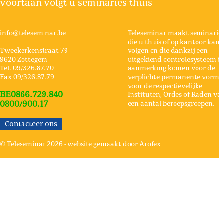
voortaan volgt u seminaries thuis
info@teleseminar.be
Teleseminar maakt seminari
die u thuis of op kantoor ka
Tweekerkenstraat 79
volgen en die dankzij een
9620 Zottegem
uitgekiend controlesysteem 
Tel. 09/326.87.70
aanmerking komen voor de
Fax 09/326.87.79
verplichte permanente vorm
voor de respectievelijke
BE0866.729.840
Instituten, Ordes of Raden v
0800/900.17
een aantal beroepsgroepen.
Contacteer ons
© Teleseminar 2026 -
website gemaakt door Arofex