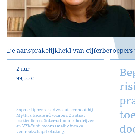
De aansprakelijkheid van cijferberoepers
2 uur
Beg
99,00 €
ris
pra
Sophie Lippens is advocaat-vennoot bij
to
Mythra fiscale advocaten. Zij staat
particulieren, (internationale) bedrijven
do
en VZW’s bij, voornamelijk inzake
vennootschapsbelasting,