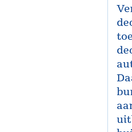
Ve
de
to
de
au
Da
bu
aa
ui