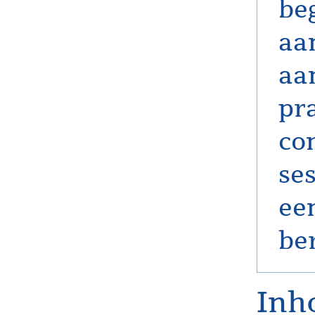
be
aa
aa
pr
co
se
ee
be
Inh