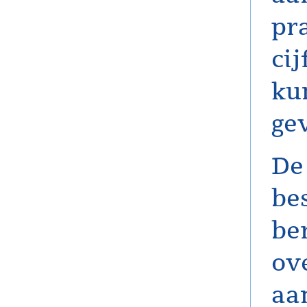
pr
ci
ku
ge
De
be
be
ov
aa