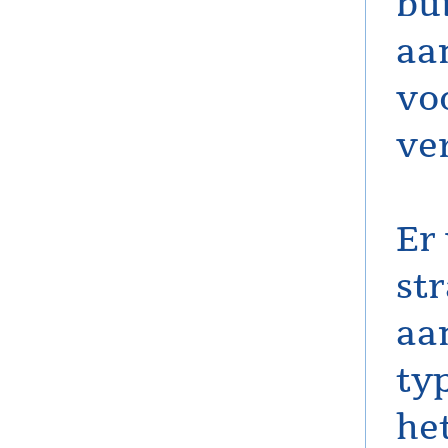
bu
aa
vo
ve
Er
str
aa
ty
he