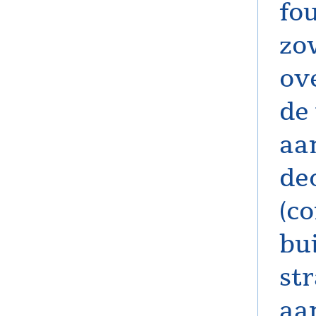
fo
zo
ov
de
aa
de
(c
bu
str
aa