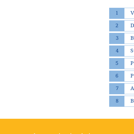
1
V
2
D
3
B
4
S
5
P
6
P
7
A
8
B