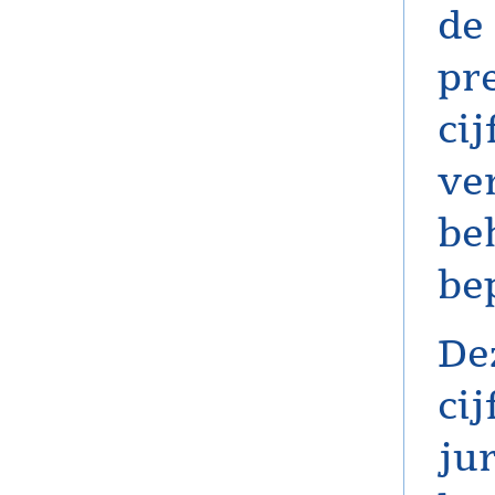
de 
pr
ci
ve
be
be
De
ci
jur