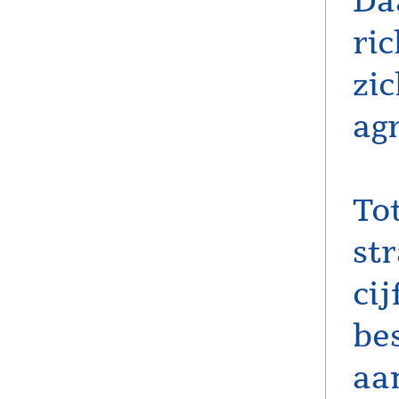
Da
ric
zi
agr
To
st
cij
be
aa