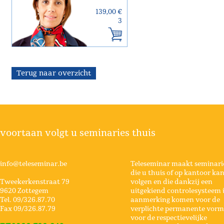
139,00 €
3
Terug naar overzicht
voortaan volgt u seminaries thuis
info@teleseminar.be
Teleseminar maakt seminari
die u thuis of op kantoor ka
Tweekerkenstraat 79
volgen en die dankzij een
9620 Zottegem
uitgekiend controlesysteem 
Tel. 09/326.87.70
aanmerking komen voor de
Fax 09/326.87.79
verplichte permanente vorm
voor de respectievelijke