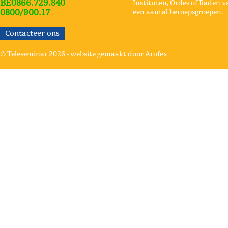
BE0866.729.840
Instituten, Ordes of Raden v
0800/900.17
een aantal beroepsgroepen.
Contacteer ons
© Teleseminar 2026 -
website gemaakt door Arofex