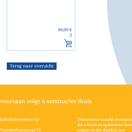
99,00 €
2
Terug naar overzicht
voortaan volgt u seminaries thuis
info@teleseminar.be
Teleseminar maakt seminari
die u thuis of op kantoor ka
Tweekerkenstraat 79
volgen en die dankzij een