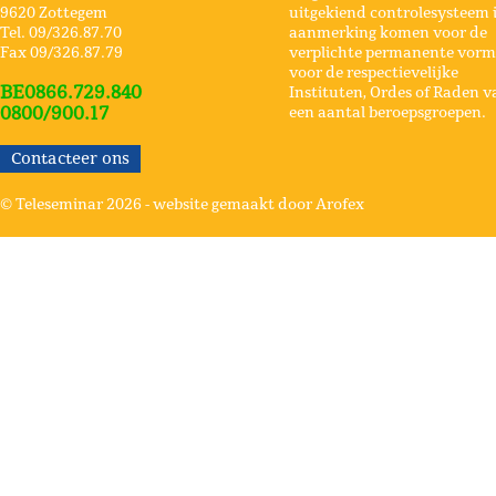
9620 Zottegem
uitgekiend controlesysteem 
Tel. 09/326.87.70
aanmerking komen voor de
Fax 09/326.87.79
verplichte permanente vorm
voor de respectievelijke
BE0866.729.840
Instituten, Ordes of Raden v
0800/900.17
een aantal beroepsgroepen.
Contacteer ons
© Teleseminar 2026 -
website gemaakt door Arofex